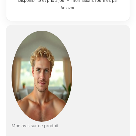
Disponibilité et prix à jour – informations fournies par
L'ensemble est composé d'une boîte
Amazon
avec un matelas de 25 cm de hauteur et
d'oreillers, et d'une boîte avec le
surmatelas de 7 cm de hauteu
Polyvalence d'Utilisation pour un
Sommeil Profond : Associez le matelas
et le surmatelas pour obtenir une
hauteur supplémentaire, parfaite pour
ceux qui aiment dormir sur un lit haut.
La combinaison offre une expérience de
sommeil luxueuse et peut être adaptée à
vos préférences de confort. La hauteur
du matelas et du futon sera de 33 cm.
Solution Adaptée à Vos Besoins : Le
surmatelas est facilement amovible du
matelas, vous offrant la flexibilité de
personnaliser votre sommeil. Idéal pour
ceux qui souhaitent varier la sensation
du matelas sans avoir à changer
complètement de lit. Le surmatelas peut
Mon avis sur ce produit
également être utilisé à diverses fins :