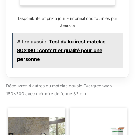
de hauteur, amovible, s'adapte à la
forme de votre corps, assurant un
support orthopédique personnalisé.
Disponibilité et prix à jour – informations fournies par
L'ensemble est composé d'une boîte
Amazon
avec un matelas de 25 cm de hauteur et
d'oreillers, et d'une boîte avec le
surmatelas de 7 cm de hauteu
A lire aussi :
Test du luxirest matelas
Polyvalence d'Utilisation pour un
90x190 : confort et qualité pour une
Sommeil Profond : Associez le matelas
personne
et le surmatelas pour obtenir une
hauteur supplémentaire, parfaite pour
ceux qui aiment dormir sur un lit haut.
La combinaison offre une expérience de
sommeil luxueuse et peut être adaptée à
Découvrez d’autres du matelas double Evergreenweb
vos préférences de confort. La hauteur
180×200 avec mémoire de forme 32 cm
du matelas et du futon sera de 33 cm.
Solution Adaptée à Vos Besoins : Le
surmatelas est facilement amovible du
matelas, vous offrant la flexibilité de
personnaliser votre sommeil. Idéal pour
ceux qui souhaitent varier la sensation