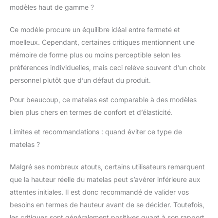
modèles haut de gamme ?
comme protège-matelas
Sécurité et
Hygiène Garanties : Les deux produits
Ce modèle procure un équilibre idéal entre fermeté et
sont certifiés Oeko-Tex standard 100
classe 1 et ISO 9001, garantissant
moelleux. Cependant, certaines critiques mentionnent une
l'absence de substances nocives pour
mémoire de forme plus ou moins perceptible selon les
l'homme et l'environnement. La housse
préférences individuelles, mais ceci relève souvent d’un choix
avec protection anti-acariens garde votre
personnel plutôt que d’un défaut du produit.
lit propre et sûr, favorisant un
environnement de sommeil sain.
100%
Pour beaucoup, ce matelas est comparable à des modèles
Made in Italy, Expédié et livré sous vide
bien plus chers en termes de confort et d’élasticité.
dans une élégante boîte, pratique à
transporter. Garantie EVERGREENWEB
Limites et recommandations : quand éviter ce type de
MATELAS & LITS
matelas ?
Malgré ses nombreux atouts, certains utilisateurs remarquent
que la hauteur réelle du matelas peut s’avérer inférieure aux
attentes initiales. Il est donc recommandé de valider vos
besoins en termes de hauteur avant de se décider. Toutefois,
les critiques sont généralement positives quant à son rapport