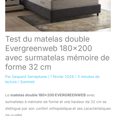
Test du matelas double
Evergreenweb 180×200
avec surmatelas mémoire de
forme 32 cm
Par
Gaspard Serreplume
/
1 février 2026
/
3 minutes de
lecture
/
Sommeil
Le
matelas double 180×200 EVERGREENWEB
avec
surmatelas à mémoire de forme et une hauteur de 32 cm se
distingue par son
confort orthopédique
et ses caractéristiques
de qualité.