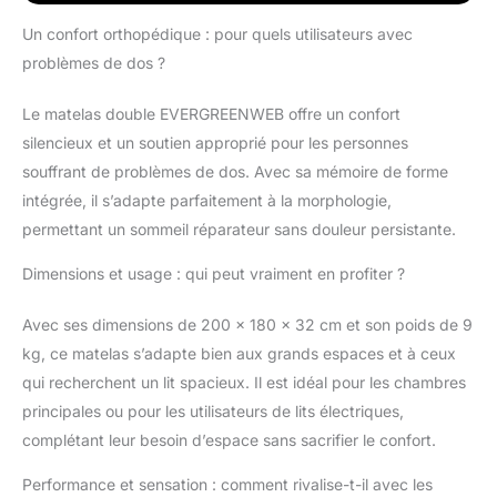
surmatelas de 7 cm de hauteu
Polyvalence d'Utilisation pour un Sommeil
Un confort orthopédique : pour quels utilisateurs avec
Profond : Associez le matelas et le
problèmes de dos ?
surmatelas pour obtenir une hauteur
supplémentaire, parfaite pour ceux qui
Le matelas double EVERGREENWEB offre un confort
aiment dormir sur un lit haut. La
silencieux et un soutien approprié pour les personnes
combinaison offre une expérience de
sommeil luxueuse et peut être adaptée à
souffrant de problèmes de dos. Avec sa mémoire de forme
vos préférences de confort. La hauteur du
intégrée, il s’adapte parfaitement à la morphologie,
matelas et du futon sera de 33 cm.
permettant un sommeil réparateur sans douleur persistante.
Solution Adaptée à Vos Besoins : Le
surmatelas est facilement amovible du
Dimensions et usage : qui peut vraiment en profiter ?
matelas, vous offrant la flexibilité de
personnaliser votre sommeil. Idéal pour
Avec ses dimensions de 200 x 180 x 32 cm et son poids de 9
ceux qui souhaitent varier la sensation du
kg, ce matelas s’adapte bien aux grands espaces et à ceux
matelas sans avoir à changer
complètement de lit. Le surmatelas peut
qui recherchent un lit spacieux. Il est idéal pour les chambres
également être utilisé à diverses fins :
principales ou pour les utilisateurs de lits électriques,
comme correcteur pour un matelas trop
complétant leur besoin d’espace sans sacrifier le confort.
dur et inconfortable, comme futon pour les
massages, pour pratiquer le yoga,
Performance et sensation : comment rivalise-t-il avec les
excellent à poser par terre ou à utiliser