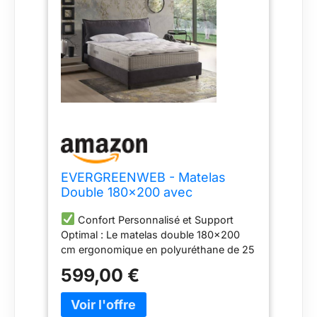
EVERGREENWEB - Matelas
Double 180x200 avec
surmatelas mémoire de Forme
Confort Personnalisé et Support
Hauteur 32 cm + Paire de
Optimal : Le matelas double 180x200
oreillers de lit,
cm ergonomique en polyuréthane de 25
orthopédique,revêtement Blanc
cm offre un confort extraordinaire avec
Effet MASSANT, correcteur
599,00 €
une mousse à mémoire de forme
avec Rembourrage Effet
Waterfoam haute résilience. Le
Plumes
surmatelas Memory Foam MED de 8 cm