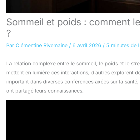
Sommeil et poids : comment le s
?
Par
Clémentine Rivemaine
/
6 avril 2026
/
5 minutes de l
La relation complexe entre le sommeil, le poids et le stre
mettent en lumière ces interactions, d’autres explorent 
important dans diverses conférences axées sur la santé
ont partagé leurs connaissances.