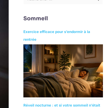
R
e
c
Sommeil
h
e
Exercice efficace pour s’endormir à la
r
rentrée
c
h
e
r
:
Réveil nocturne : et si votre sommeil n’était