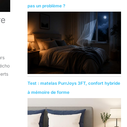
pas un problème ?
re
urs
 écho
erts
Test : matelas PurrJoys 3FT, confort hybride
à mémoire de forme