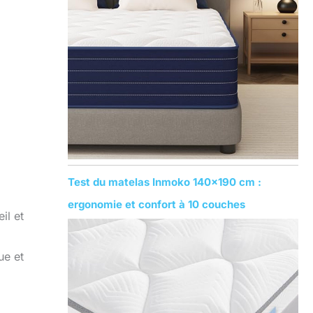
Test du matelas Inmoko 140×190 cm :
ergonomie et confort à 10 couches
il et
ue et