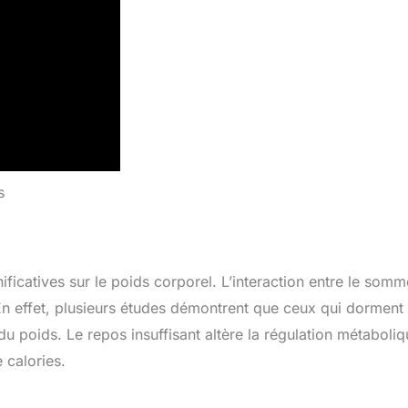
s
icatives sur le poids corporel. L’interaction entre le somme
 En effet, plusieurs études démontrent que ceux qui dorment
du poids. Le repos insuffisant altère la régulation métaboliq
 calories.