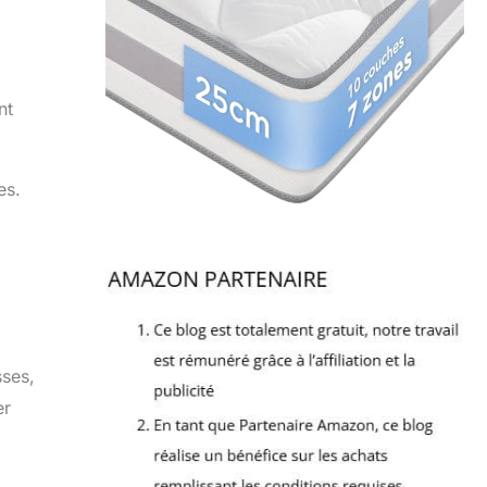
nt
es.
sses,
er