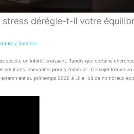
tress dérégle-t-il votre équilib
ecture
/
Sommeil
ss suscite un intérêt croissant. Tandis que certains cherche
des solutions innovantes pour y remédier. Ce sujet trouve un
, notamment au printemps 2026 à Lille, où de nombreux exp