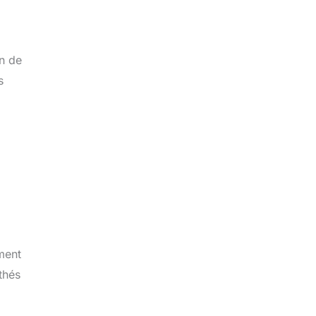
n de
s
ment
thés