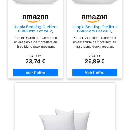
Utopia Bedding Oreillers
Utopia Bedding Oreillers
60x60cm Lot de 2,
65x65cm Lot de 2,
Coussins de Lit Blanc
Coussins de Lit Blanc
Paquet D'Oreiller - Comprend
Paquet D'Oreiller - Comprend
un ensemble de 2 oreillers en
un ensemble de 2 oreillers en
tissu blanc doux mesurant
tissu blanc doux mesurant
60x60 cm. Doux et Confortable
65x65 cm. Doux et Confortable
- Des oreillers de qualité avec
- Des oreillers de qualité avec
24,99 €
28,49 €
fibres de poly assurent un
fibres de poly assurent un
23,74 €
26,89 €
confort maximal dans toutes les
confort maximal dans toutes les
positions de sommeil
positions de sommeil
Construction Sans Déplacement
Construction Sans Déplacement
- La construction sans
- La construction sans
déplacement offre un excellent
déplacement offre un excellent
soutien pour une bonne nuit de
soutien pour une bonne nuit de
sommeil car elle garantit que la
sommeil car elle garantit que la
tête du dormeur reste
tête du dormeur reste
constamment soutenue sans
constamment soutenue sans
glisser par en dessous Choix
glisser par en dessous Choix
Ideal - Les oreillers sont idéaux
Ideal - Les oreillers sont idéaux
pour les personnes qui dorment
pour les personnes qui dorment
sur le ventre ; les oreillers sont
sur le ventre ; les oreillers sont
beaucoup plus moelleux, mais
beaucoup plus moelleux, mais
plus denses et confortables
plus denses et confortables
pour dormir Emballage
pour dormir Emballage