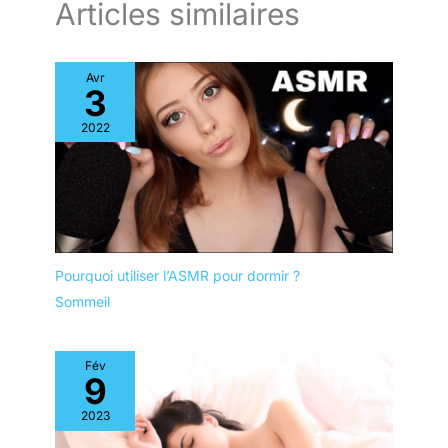
Articles similaires
Avr
3
2022
Pourquoi utiliser l’ASMR pour dormir ?
Sommeil
Fév
9
2023