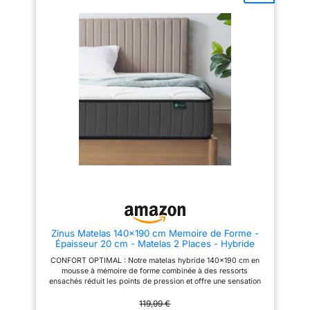
ressorts ensachés
heures pour se rétablir après le
indépendants, offrant un soutien
déballage de votre matelas
fort et une stabilité, garantissant
Avenco, donc soyez Soyez donc
un soutien uniforme tout au long
patient. Il Est Important de
du sommeil Matelas à ressorts
Dormir en Toute Sécurité
ensachés de 25 cm: Meilleur
les coutils à matelas Avenco
soutien : L’augmentation de
sont testés Oeko-Tex Standard
l’épaisseur permet d’ajouter
100 pour leur douceur et leur
davantage de couches de
respect de la peau. La mousse
rembourrage à l’intérieur du
est certifiée CertiPUR-US,
matelas, offrant un soutien plus
exempte de substances nocives
uniforme au corps. Confort
et d'odeurs. Avec ce matelas
accru : Le matelas comprend
hybride à ressorts, tout le
une structure multicouche
monde peut dormir en toute
(couche de soutien + couche de
sérénité. Conception Ultra-
confort + couche supérieure
confortable), s’adaptant mieux
silencieuse
Le matelas
aux courbes du corps et offrant
Avenco est fabriqué à partir de
un enveloppement plus
matériaux qui absorbent le bruit
agréable. Meilleure absorption
et les vibrations afin que vous
des mouvements: Les ressorts
puissiez profiter d'une nuit de
ensachés indépendants
sommeil paisible, et les
Zinus Matelas 140x190 cm Memoire de Forme -
associés à plusieurs couches
ressorts ensachés
Épaisseur 20 cm - Matelas 2 Places - Hybride
de rembourrage absorbent
individuellement sont conçus
Mousse & Ressorts Ensachés - Durable &
mieux les vibrations causées
pour éviter les mouvements
CONFORT OPTIMAL : Notre matelas hybride 140x190 cm en
Respirant - Certifié Oeko-TEX
par les mouvements Excellente
gênants entre les partenaires.
mousse à mémoire de forme combinée à des ressorts
respirabilité: Le matelas est
Cela signifie que vous ne serez
ensachés réduit les points de pression et offre une sensation
muni de ressorts ensachés et
pas dérangé lorsque votre
de confort durable et équilibrée REPOS SANS INTERRUPTIONS
d’une couche 3D Air Mesh,
partenaire se retourne ou se
: Les ressorts ensachés empêchent le transfert de mouvement
119,99 €
comportant environ 72 000
réveille, ce qui vous permet de