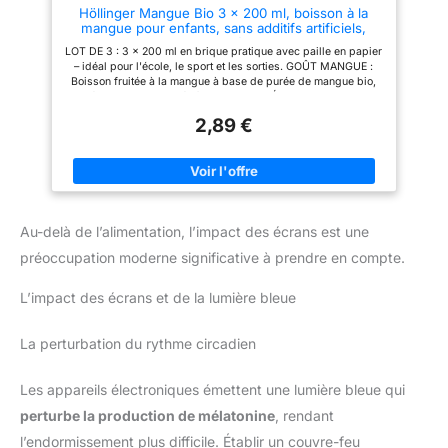
Höllinger Mangue Bio 3 x 200 ml, boisson à la
mangue pour enfants, sans additifs artificiels,
vegan, pratique pour l'école et les sorties
LOT DE 3 : 3 x 200 ml en brique pratique avec paille en papier
– idéal pour l'école, le sport et les sorties. GOÛT MANGUE :
Boisson fruitée à la mangue à base de purée de mangue bio,
délicatement allongée à l'eau. ADAPTÉE AUX ENFANTS :
Allongée à l'eau, elle n'est pas trop sucrée et reste agréable et
2,89 €
digeste. SANS ADDITIFS ARTIFICIELS : À base d'ingrédients
bio soigneusement sélectionnés, vegan et 100 % végétale.
FORMAT PRATIQUE : La petite brique de 200 ml se glisse dans
chaque cartable et boîte à goûter.
Au-delà de l’alimentation, l’impact des écrans est une
préoccupation moderne significative à prendre en compte.
L’impact des écrans et de la lumière bleue
La perturbation du rythme circadien
Les appareils électroniques émettent une lumière bleue qui
perturbe la production de mélatonine
, rendant
l’endormissement plus difficile. Établir un couvre-feu