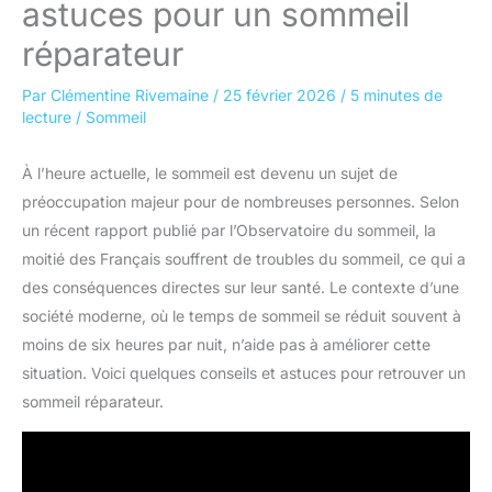
astuces pour un sommeil
réparateur
Par
Clémentine Rivemaine
/
25 février 2026
/
5 minutes de
lecture
/
Sommeil
À l’heure actuelle, le sommeil est devenu un sujet de
préoccupation majeur pour de nombreuses personnes. Selon
un récent rapport publié par l’Observatoire du sommeil, la
moitié des Français souffrent de troubles du sommeil, ce qui a
des conséquences directes sur leur santé. Le contexte d’une
société moderne, où le temps de sommeil se réduit souvent à
moins de six heures par nuit, n’aide pas à améliorer cette
situation. Voici quelques conseils et astuces pour retrouver un
sommeil réparateur.