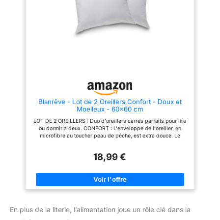
Comprimé - Les oreillers sont
Comprimé - Les oreillers sont
emballés sous forme
emballés sous forme
comprimée; l'ouverture de la
comprimée; l'ouverture de la
pellicule plastique fera gonfler
pellicule plastique fera gonfler
les oreillers; veuillez prévoir 24
les oreillers; veuillez prévoir 24
heures pour qu'ils gonflent
heures pour qu'ils gonflent
complètement
complètement
Blanrêve - Lot de 2 Oreillers Confort - Doux et
Moelleux - 60x60 cm
LOT DE 2 OREILLERS : Duo d'oreillers carrés parfaits pour lire
ou dormir à deux. CONFORT : L'enveloppe de l'oreiller, en
microfibre au toucher peau de pêche, est extra douce. Le
garnissage de fibres souples et siliconées creuses (400 g)
procure un maintien souple et moelleux, favorable à
18,99 €
l'endormissement sur le ventre ou sur le dos. ENGAGEMENT
ENVIRONNEMENTAL : Le garnissage recyclé de ces oreillers
contribue à la protection de la planète. Certifié Oeko-Tex
Standard 100, il garantit un tissu et des fibres synthétiques qui
ne provoquent aucune allergie DIMENSIONS ET ENTRETIEN :
Ces oreillers conviennent pour des lits 1 ou 2 personnes et
peuvent être lavés en machine à 40°C pour un entretien facile.
En plus de la literie, l’alimentation joue un rôle clé dans la