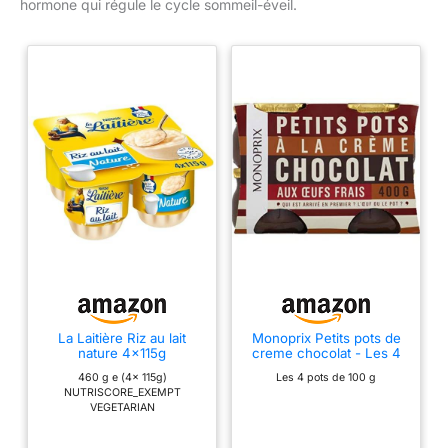
hormone qui régule le cycle sommeil-éveil.
La Laitière Riz au lait
Monoprix Petits pots de
nature 4x115g
creme chocolat - Les 4
pots de 100 g
460 g e (4x 115g)
Les 4 pots de 100 g
NUTRISCORE_EXEMPT
VEGETARIAN
FREE_FROM_ARTIFICIAL_FLAVO
UR;CONTAINS_NATURALLY_OC